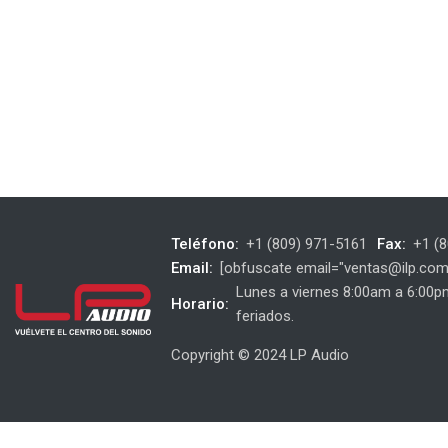
Teléfono:
+1 (809) 971-5161
Fax:
+1 (
Email:
[obfuscate email="ventas@ilp.com
Lunes a viernes 8:00am a 6:00
Horario:
feriados.
Copyright © 2024 LP Audio