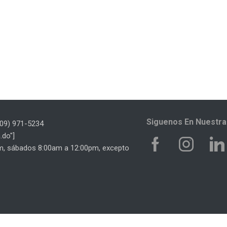
Siguenos En Nuestr
809) 971-5234
.do"]
pm, sábados 8:00am a 12:00pm, excepto