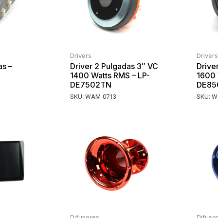
Drivers
Drivers
as –
Driver 2 Pulgadas 3″ VC
Drive
1400 Watts RMS – LP-
1600 
DE7502TN
DE85
SKU:
WAM-0713
SKU:
W
Difusores
Difuso