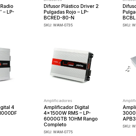
 Radio
Difusor Plástico Driver 2
Difuso
 – LP-
Pulgadas Rojo – LP-
Pulga
BCRED-80-N
BCBL
SKU:
WAM-0735
SKU:
W
Amplificadores
Amplif
gital 4
Amplificador Digital
Ampli
41000DF
4x1500W RMS – LP-
3000W
6000GTB 1OHM Rango
APB3
Completo
SKU:
W
SKU:
WAM-0775