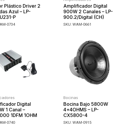
r Plástico Driver 2
Amplificador Digital
das Azul – LP-
900W 2 Canales – LP-
U231-P
900.2/Digital (CH)
AM-0734
SKU:
WAM-0661
icadores
Bocinas
ficador Digital
Bocina Bajo 5800W
 1 Canal –
4+4OHMS – LP-
000 1DFM 1OHM
CX5800-4
AM-0740
SKU:
WAM-0915