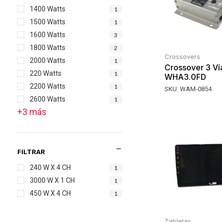
1400 Watts
1
1500 Watts
1
1600 Watts
3
1800 Watts
2
Crossovers
2000 Watts
1
Crossover 3 Ví
220 Watts
1
WHA3.0FD
2200 Watts
1
SKU:
WAM-0854
2600 Watts
1
+3 más
240 W X 4 CH
1
3000 W X 1 CH
1
450 W X 4 CH
1
Tabletas