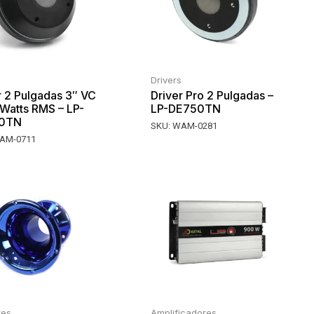
Drivers
r 2 Pulgadas 3″ VC
Driver Pro 2 Pulgadas –
Watts RMS – LP-
LP-DE750TN
0TN
SKU:
WAM-0281
AM-0711
res
Amplificadores